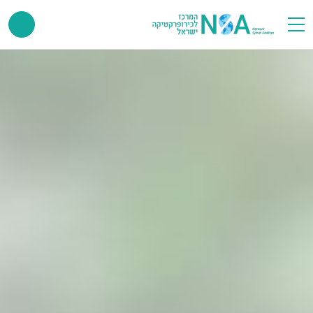
פתיחת/סגירת תפריט