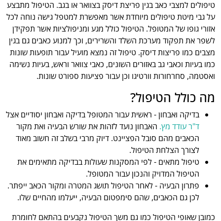
טיפולים למצבי כאב בגין פריצת דיסק בצוואר או בגב. הטיפול מתבצע
על גבי מיטת טיפולים מיוחדת אשר מאפשרת למטפל גישה נוחה לכל
אזורי גופו של המטופל. הטיפול כולל מגע ומניפולציות אשר תפקידן
לשפר את תפקוד מערכת השלד והשרירים, וכך למנוע כאבים גם בגין
מצבים כמו פריצות דיסק. טיפול זה נמצא מועיל עבור תופעות שונות
כמו בעיות וכאבי גב באזורים השונים, כאבי צוואר וראש, בעיות נשימה
ואסטמה, סחרחורות וורטיגו וכן עבור פציעות ספורט שונות.
מה כולל הטיפול?
בדיקה ואבחון - ראשית עבור המטופל בדיקה ואבחון יסודיים אצל
ד"ר עודד מץ.
האבחון נועד לזהות את שורש הבעיה ואת מקור
הכאבים מהם סובל הפציינט. דיוק מרבי בשלב זה חשוב מאוד
לצורך הצלחת הטיפול.
טיפול מתאים - לפי המסקנות שעולות בבדיקה מתאימים את
הטיפול המדויק והנכון עבור המטופל.
פתרון הבעיה - לאחר הטיפול תושג המטרה ומקור הכאב ייפתר.
לכן גם הכאבים, שהם סימפטום הבעיה, ייעלמו מהחיים שלו.
כמובן שאופי הטיפול כמו גם משך הטיפול נקבעים בהתאם לחומרת